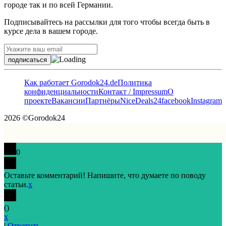
городе так и по всей Германии.
Подписывайтесь на рассылки для того чтобы всегда быть в
курсе дела в вашем городе.
Как работает Gorodok24.de
Политика
конфиденциальности
Контакт / Impressum
О
проекте
Вакансии
Партнёры
NiceDeals24
facebook
Instagram
2026 ©Gorodok24
0
Оставьте комментарий! Напишите, что думаете по поводу
статьи.
x
(
)
x
|
Ответить