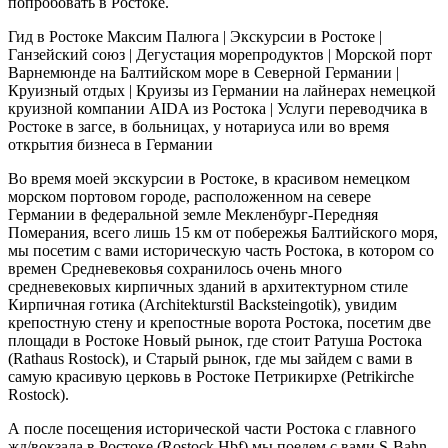
попробовать в Ростоке.
Гид в Ростоке Максим Палюга | Экскурсии в Ростоке |
Ганзейский союз | Дегустация морепродуктов | Морской порт
Варнемюнде на Балтийском море в Северной Германии |
Круизный отдых | Круизы из Германии на лайнерах немецкой
круизной компании AIDA из Ростока | Услуги переводчика в
Ростоке в загсе, в больницах, у нотариуса или во время
открытия бизнеса в Германии
Во время моей экскурсии в Ростоке, в красивом немецком
морском портовом городе, расположенном на севере
Германии в федеральной земле Мекленбург-Передняя
Померания, всего лишь 15 км от побережья Балтийского моря,
мы посетим с вами историческую часть Ростока, в котором со
времен Средневековья сохранилось очень много
средневековых кирпичных зданий в архитектурном стиле
Кирпичная готика (Architekturstil Backsteingotik), увидим
крепостную стену и крепостные ворота Ростока, посетим две
площади в Ростоке Новый рынок, где стоит Ратуша Ростока
(Rathaus Rostock), и Старый рынок, где мы зайдем с вами в
самую красивую церковь в Ростоке Петрикирхе (Petrikirche
Rostock).
А после посещения исторической части Ростока с главного
жд/вокзала в Ростоке (Rostock Hbf) мы поедем с вами S-Bahn