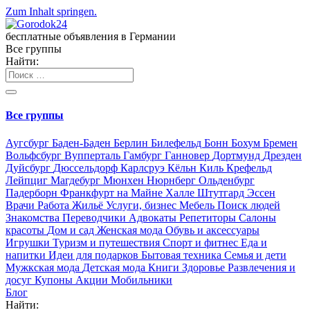
Zum Inhalt springen.
бесплатные объявления в Германии
Все группы
Найти:
Все группы
Аугсбург
Баден-Баден
Берлин
Билефельд
Бонн
Бохум
Бремен
Вольфсбург
Вупперталь
Гамбург
Ганновер
Дортмунд
Дрезден
Дуйсбург
Дюссельдорф
Карлсруэ
Кёльн
Киль
Крефельд
Лейпциг
Магдебург
Мюнхен
Нюрнберг
Ольденбург
Падерборн
Франкфурт на Майне
Халле
Штутгард
Эссен
Врачи
Работа
Жильё
Услуги, бизнес
Мебель
Поиск людей
Знакомства
Переводчики
Адвокаты
Репетиторы
Салоны
красоты
Дом и сад
Женская мода
Обувь и аксессуары
Игрушки
Туризм и путешествия
Спорт и фитнес
Еда и
напитки
Идеи для подарков
Бытовая техника
Семья и дети
Мужкская мода
Детская мода
Книги
Здоровье
Развлечения и
досуг
Купоны
Акции
Мобильники
Блог
Найти: